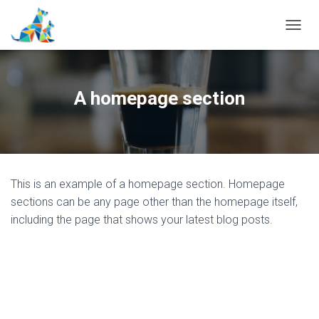
D
É
P
L
I
A homepage section
E
R
L
A
N
A
This is an example of a homepage section. Homepage
V
I
sections can be any page other than the homepage itself,
G
including the page that shows your latest blog posts.
A
T
I
O
N