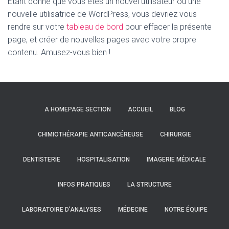
Étant donné que vous êtes un nouvel utilisateur ou une
nouvelle utilisatrice de WordPress, vous devriez vous
rendre sur votre
tableau de bord
pour effacer la présente
page, et créer de nouvelles pages avec votre propre
contenu. Amusez-vous bien !
A HOMEPAGE SECTION
ACCUEIL
BLOG
CHIMIOTHÉRAPIE ANTICANCÉREUSE
CHIRURGIE
DENTISTERIE
HOSPITALISATION
IMAGERIE MÉDICALE
INFOS PRATIQUES
LA STRUCTURE
LABORATOIRE D’ANALYSES
MÉDECINE
NOTRE ÉQUIPE