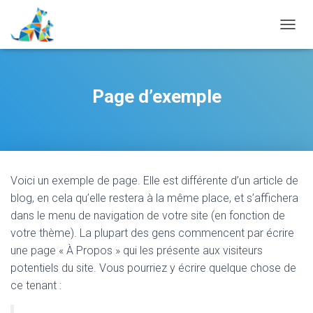
D
É
P
L
I
Page d’exemple
E
R
L
A
N
A
Voici un exemple de page. Elle est différente d’un article de
V
I
blog, en cela qu’elle restera à la même place, et s’affichera
G
dans le menu de navigation de votre site (en fonction de
A
votre thème). La plupart des gens commencent par écrire
T
I
une page « À Propos » qui les présente aux visiteurs
O
potentiels du site. Vous pourriez y écrire quelque chose de
N
ce tenant :